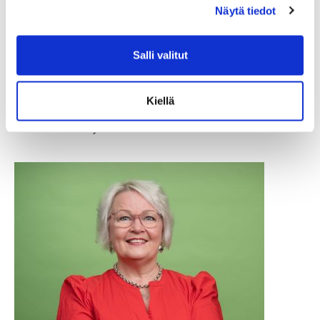
Liiketoimintajohtaja
Näytä tiedot
+358 44 722 6525
markus.meurman@prime.fi
Salli valitut
Voit olla minuun yhteydessä seuraavissa asioissa:
Sopimukset
Kiellä
Kumppanuudet
Tietosuoja